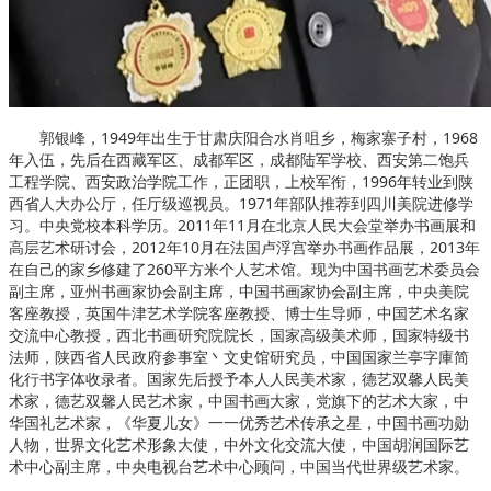
郭银峰，1949年出生于甘肃庆阳合水肖咀乡，梅家寨子村，1968
年入伍，先后在西藏军区、成都军区，成都陆军学校、西安第二饱兵
工程学院、西安政治学院工作，正团职，上校军衔，1996年转业到陕
西省人大办公厅，任厅级巡视员。1971年部队推荐到四川美院进修学
习。中央党校本科学历。2011年11月在北京人民大会堂举办书画展和
高层艺术研讨会，2012年10月在法国卢浮宫举办书画作品展，2013年
在自己的家乡修建了260平方米个人艺术馆。现为中国书画艺术委员会
副主席，亚州书画家协会副主席，中国书画家协会副主席，中央美院
客座教授，英国牛津艺术学院客座教授、博士生导师，中国艺术名家
交流中心教授，西北书画研究院院长，国家高级美术师，国家特级书
法师，陕西省人民政府参事室丶文史馆研究员，中国国家兰亭字庫简
化行书字体收录者。国家先后授予本人人民美术家，德艺双馨人民美
术家，德艺双馨人民艺术家，中国书画大家，党旗下的艺术大家，中
华国礼艺术家，《华夏儿女》一一优秀艺术传承之星，中国书画功勋
人物，世界文化艺术形象大使，中外文化交流大使，中国胡润国际艺
术中心副主席，中央电视台艺术中心顾问，中国当代世界级艺术家。