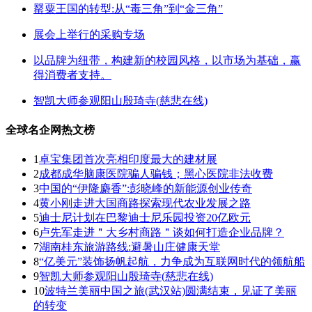
罂粟王国的转型:从“毒三角”到“金三角”
展会上举行的采购专场
以品牌为纽带，构建新的校园风格，以市场为基础，赢
得消费者支持。
智凯大师参观阳山殷琦寺(慈悲在线)
全球名企网热文榜
1
卓宝集团首次亮相印度最大的建材展
2
成都成华脑康医院骗人骗钱；黑心医院非法收费
3
中国的“伊隆麝香”:彭晓峰的新能源创业传奇
4
黄小刚走进大国商路探索现代农业发展之路
5
迪士尼计划在巴黎迪士尼乐园投资20亿欧元
6
卢先军走进＂大乡村商路＂谈如何打造企业品牌？
7
湖南桂东旅游路线:避暑山庄健康天堂
8
“亿美元”装饰扬帆起航，力争成为互联网时代的领航船
9
智凯大师参观阳山殷琦寺(慈悲在线)
10
波特兰美丽中国之旅(武汉站)圆满结束，见证了美丽
的转变