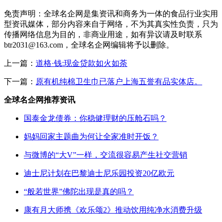
免责声明：全球名企网是集资讯和商务为一体的食品行业实用
型资讯媒体，部分内容来自于网络，不为其真实性负责，只为
传播网络信息为目的，非商业用途，如有异议请及时联系
btr2031@163.com，全球名企网编辑将予以删除。
上一篇：
道格·钱:现金贷款如火如荼
下一篇：
原有机纯棉卫生巾已落户上海五誉有品实体店。
全球名企网推荐资讯
国泰金龙债券：你稳健理财的压舱石吗？
妈妈回家主题曲为何让全家准时开饭？
与微博的“大V”一样，交流很容易产生社交营销
迪士尼计划在巴黎迪士尼乐园投资20亿欧元
“般若世界”佛陀出现是真的吗？
康有月大师携《欢乐颂2》推动饮用纯净水消费升级