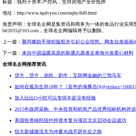
标题：钱邦子资本:严控风，坚持房地产全价抵押
地址：http://www.iqulvyou.com/mqhy/840.html
免责声明：全球名企网是集资讯和商务为一体的食品行业实用
btr2031@163.com，全球名企网编辑将予以删除。
上一篇：
聚丙烯助手侵犯版权并引起公众愤怒。网友自发画画#点
下一篇：
来自中国温暖高原的新通志愿者去青海分发爱心材料
全球名企网推荐资讯
贷方，贷方，选民，奶牛，互联网金融的三驾马车
如何在孤岛生存18年？《蓝色的海豚岛[](@replace=1000
加入比比Q小吃可以变得丰富没有经验
2015年政府采购、中央投资和机电产品优秀招标机构评选
美国投资移民纽约州资本复兴项目北京启动会议成功
恒大新城激流关为仲夏水战开辟长征之路