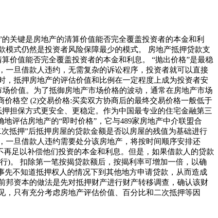
”的关键是房地产的清算价值能否完全覆盖投资者的本金和利
款模式仍然是投资者风险保障最少的模式。 房地产抵押贷款支
算价值能否完全覆盖投资者的本金和利息。 “抛出价格”是最稳
，一旦借款人违约，无需复杂的诉讼程序，投资者就可以直接
时，抵押房地产的评估价值和比例在一定程度上成为投资者安
市场价值。为了抵御房地产市场价格的波动，通常在房地产市场
价格空 (2)交易价格:买卖双方协商后的最终交易价格一般低于
额的抵押担保方式更安全、更稳定。作为中国最专业的住宅金融第三
准确地评估房地产的“即时价格”，它与489家房地产中介联盟合
“二次抵押”后抵押房屋的贷款金额是否以房屋的残值为基础进行
，一旦借款人违约需要处分该房地产，将按时间顺序安排还
不再足以补偿他们投资的本金和利息。但是，如果借款人的贷款
银行)。 扣除第一笔按揭贷款额后，按揭利率可增加一倍，以确
在事先不知道抵押权人的情况下到其他地方申请贷款，从而造成
前邦资本的做法是先对抵押财产进行财产转移调查，确认该财
见，只有充分考虑房地产评估价值、百分比和二次抵押等因