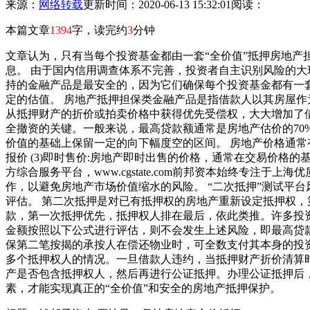
来源：
网络转载
更新时间：2020-06-13 15:32:01
阅读：
本篇文章
1394
字，读完约
3
分钟
文章认为，只有当每个投资基金都由一套“全价值”抵押房地产
息。 由于国内信用调查体系不完善，投资者自主识别风险的大
持的金融产品是最安全的，因为它们确保每个投资基金都有一套
定的估值。 房地产抵押担保类金融产品是指借款人以其房屋
从抵押财产的折价或拍卖价格中获得优先受偿权，大大增加了
全撤资的关键。一般来说，最高贷款额通常是房地产估价的7
价值的基础上保留一定的向下幅度空的区间。 房地产价格通常有以
报价 (3)即时售价:房地产即时出售的价格，通常在交易价格
方综合服务平台，www.cgstate.com前邦资本始终专注
作，以避免房地产市场价值缩水的风险。 “二次抵押”测试平台
评估。 第二次抵押是对已有抵押权的房地产重新设定抵押权
款，第一次抵押优先，抵押权人排在最后，依此类推。许多投
金额按照以下公式进行评估，则不会发生上述风险，即最高贷款金
保第二笔按揭的承按人在偿还物业时，可全数支付其本身的投资
多个抵押权人的情况。一旦借款人违约，当抵押财产折价清算
产是否包含抵押权人，然后再进行公证抵押。办理公证抵押后
素，才能实现真正的“全价值”和安全的房地产抵押保护。