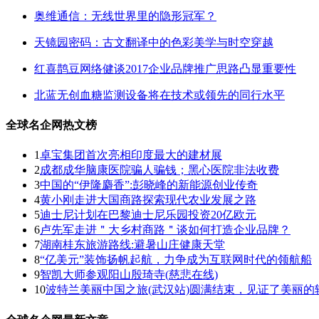
奥维通信：无线世界里的隐形冠军？
天镜园密码：古文翻译中的色彩美学与时空穿越
红喜鹊豆网络健谈2017企业品牌推广思路凸显重要性
北蓝无创血糖监测设备将在技术或领先的同行水平
全球名企网热文榜
1
卓宝集团首次亮相印度最大的建材展
2
成都成华脑康医院骗人骗钱；黑心医院非法收费
3
中国的“伊隆麝香”:彭晓峰的新能源创业传奇
4
黄小刚走进大国商路探索现代农业发展之路
5
迪士尼计划在巴黎迪士尼乐园投资20亿欧元
6
卢先军走进＂大乡村商路＂谈如何打造企业品牌？
7
湖南桂东旅游路线:避暑山庄健康天堂
8
“亿美元”装饰扬帆起航，力争成为互联网时代的领航船
9
智凯大师参观阳山殷琦寺(慈悲在线)
10
波特兰美丽中国之旅(武汉站)圆满结束，见证了美丽的