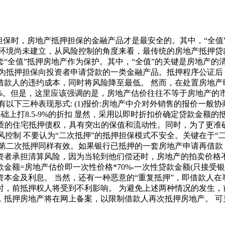
担保时，房地产抵押担保的金融产品才是最安全的。其中，“全值
环境尚未建立，从风险控制的角度来看，最传统的房地产抵押贷
“全值”抵押房地产作为保护。其中，“全值”的关键是房地产的清
作为抵押担保向投资者申请贷款的一类金融产品。抵押程序公证后
借款人的违约成本，同时将风险降至最低。 然而，在处置房地产
0%。但是，这里应该强调的是，房地产估价往往不等于房地产的
下三种表现形式: (1)报价:房地产中介对外销售的报价一般协商
的基础上打8.5-9%的折扣 显然，采用以即时折扣价确定贷款金
于上海优质的住宅抵押债权，具有突出的保值和流动性。同时，为了更
风控制 不要认为“二次抵押”的抵押担保模式不安全。关键在于
，第二次抵押同样有效。如果银行已抵押的一套房地产申请再借款
资者承担清算风险，因为当轮到他们偿还时，房地产的拍卖价格
额=房地产估价即一次性价格*70%-一次性贷款金额(只接受
本金及利息。 当然，还有一种恶意的“重复抵押”，即借款人
时，前抵押权人将受到不利影响。 为避免上述两种情况的发生，
，抵押房地产将在网上备案，以限制借款人再次抵押房地产。 可